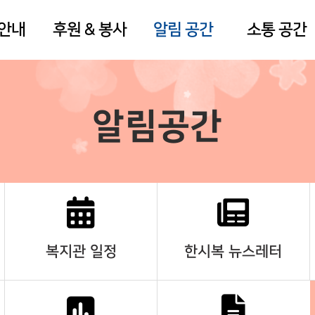
 안내
후원 & 봉사
알림 공간
소통 공간
알림공간
복지관 일정
한시복 뉴스레터