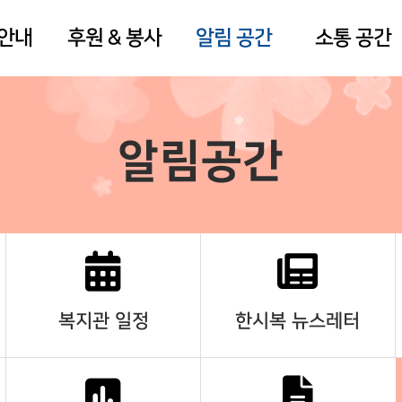
 안내
후원 & 봉사
알림 공간
소통 공간
알림공간
복지관 일정
한시복 뉴스레터