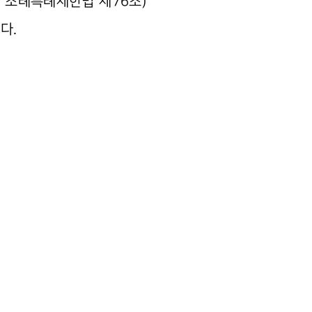
, 조례특례제한법 제76조)
다.