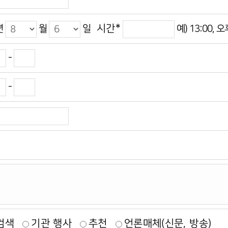
시간
*
년
월
일
예) 13:00, 
-
-
검색
기관 행사
추천
언론매체(신문, 방송)