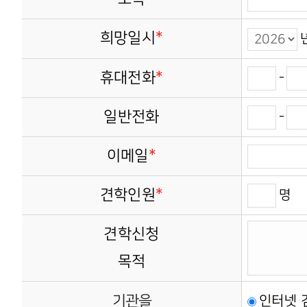
*
희망일시
*
휴대전화
-
일반전화
-
*
이메일
*
견학인원
명
견학신청
목적
기관을
인터넷 