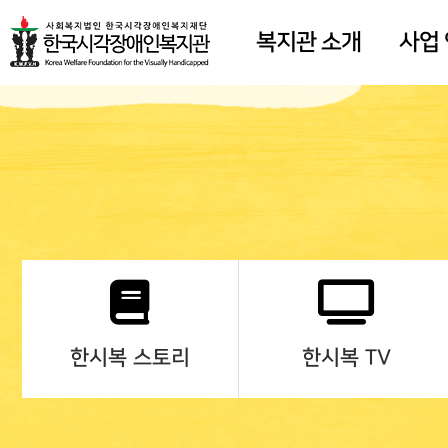
복지관 소개
사업
한시복 스토리
한시복 TV