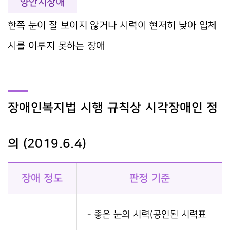
양안시장애
한쪽 눈이 잘 보이지 않거나 시력이 현저히 낮아 입체
시를 이루지 못하는 장애
장애인복지법 시행 규칙상 시각장애인 정
의 (2019.6.4)
장애 정도
판정 기준
- 좋은 눈의 시력(공인된 시력표