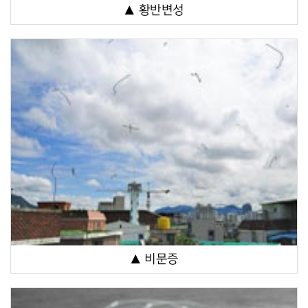
▲ 황반변성
▲ 비문증