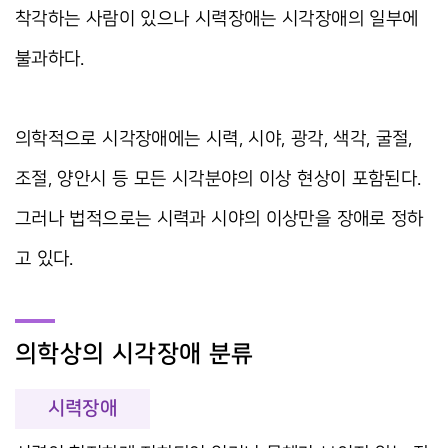
착각하는 사람이 있으나 시력장애는 시각장애의 일부에
불과하다.
의학적으로 시각장애에는 시력, 시야, 광각, 색각, 굴절,
조절, 양안시 등 모든 시각분야의 이상 현상이 포함된다.
그러나 법적으로는 시력과 시야의 이상만을 장애로 정하
고 있다.
의학상의 시각장애 분류
시력장애