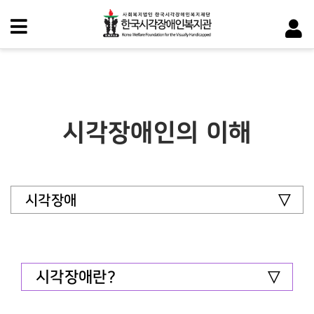
시각장애인의 이해
시각장애
시각장애란?