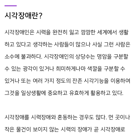
시각장애란?
시각장애인은 시력을 완전히 잃고 깜깜한 세계에서 생활
하고 있다고 생각하는 사람들이 많으나 사실 그런 사람은
소수에 불과하다. 시각장애인의 상당수는 명암을 구분할
수 있는 광각이 있거나 희미하게나마 색깔을 구분할 수
있거나 또는 여러 가지 정도의 잔존 시각기능을 이용하여
그것을 일상생활에 중요하고 유효하게 활용하고 있다.
시각장애를 시력장애와 혼동하는 경우도 많다. 먼 곳이나
작은 물건이 보이지 않는 시력의 장애가 곧 시각장애로