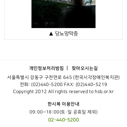
▲ 당뇨망막증
개인정보처리방침
찾아오시는길
서울특별시 강동구 구천면로 645 (한국시각장애인복지관)
전화: (02)440-5200 FAX: (02)440-5219
Copyright 2012 All rights reserved to hsb.or.kr
한시복 이용안내
09:00~18:00(토·일 공휴일 제외)
02-440-5200